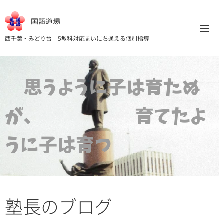
国語道場
西千葉・みどり台 5教科対応まいにち通える個別指導
思うように子は育たぬ
が、 育てたよ
うに子は育つ
塾長のブログ