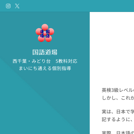
国語道場
西千葉・みどり台 5教科対応
まいにち通える個別指導
英検3級レベ
しかし、これ
実は、日本で
記するように
実際、日本語