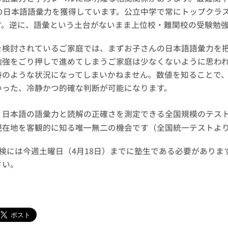
程度の日本語語彙力を獲得しています。公立中学で常にトップク
す。逆に、語彙という土台がないまま上位校・難関校の受験勉
を検討されているご家庭では、まずお子さんの日本語語彙力を
勉強をごり押しで進めてしまうご家庭は少なくないように思わ
待のような状況になってしまいかねません。数値を知ることで
いった、冷静かつ的確な判断が可能になります。
、日本語の語彙力と読解の正確さを測定できる全国規模のテス
現在地を客観的に知る唯一無二の機会です（全国統一テストよ
検には今週土曜日（4月18日）までに塾生である必要がありま
さい。