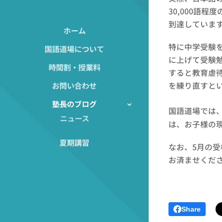
30,000語
到達していま
ホーム
特に中学受験
国語道場について
に上げて受験
時間割・授業料
すると教育虐
お問い合わせ
を練り直すと
塾長のブログ
国語道場では
ニュース
は、お子様の
夏期講習
なお、5月の受
お済ませくだ
Share