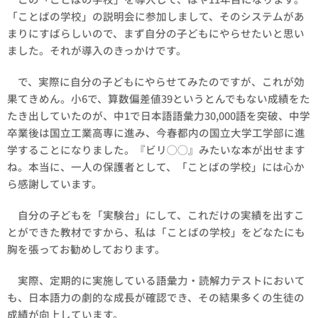
「ことばの学校」の説明会に参加しまして、そのシステムがあ
まりにすばらしいので、まず自分の子どもにやらせたいと思い
ました。それが導入のきっかけです。
で、実際に自分の子どもにやらせてみたのですが、これが効
果てきめん。小6で、算数偏差値39というとんでもない成績をた
たき出していたのが、中1で日本語語彙力30,000語を突破、中学
卒業後は国立工業高専に進み、今春都内の国立大学工学部に進
学することになりました。『ビリ◯◯』みたいな本が出せます
ね。本当に、一人の保護者として、「ことばの学校」には心か
ら感謝しています。
自分の子どもを「実験台」にして、これだけの実績を出すこ
とができた教材ですから、私は「ことばの学校」をどなたにも
胸を張ってお勧めしております。
実際、定期的に実施している語彙力・読解力テストにおいて
も、日本語力の劇的な成長が確認でき、その結果多くの生徒の
成績が向上しています。