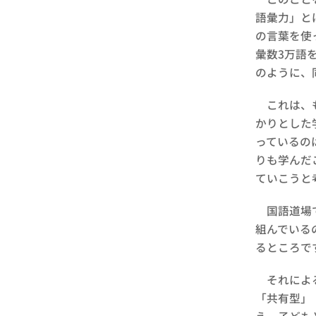
語彙力」と
の言葉を使
彙数3万語
のように、
これは、も
かりとした
っているの
りも学んだ
ていこうと
国語道場で
組んでいる
るところで
それによる
「共有型」