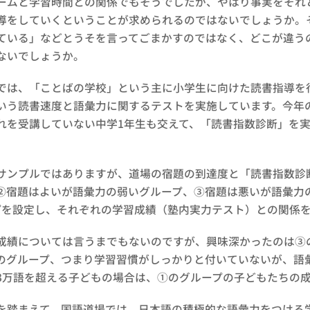
ムと学習時間との関係でもそうでしたが、やはり事実をそれ
導をしていくということが求められるのではないでしょうか。
ている」などとうそを言ってごまかすのではなく、どこが違う
ないでしょうか。
は、「ことばの学校」という主に小学生に向けた読書指導を行
いう読書速度と語彙力に関するテストを実施しています。今年
れを受講していない中学1年生も交えて、「読書指数診断」を
ンプルではありますが、道場の宿題の到達度と「読書指数診
②宿題はよいが語彙力の弱いグループ、③宿題は悪いが語彙力
プを設定し、それぞれの学習成績（塾内実力テスト）との関係
績については言うまでもないのですが、興味深かったのは③の
のグループ、つまり学習習慣がしっかりと付いていないが、語
3万語を超える子どもの場合は、①のグループの子どもたちの
踏まえて、国語道場では、日本語の積極的な語彙力をつける