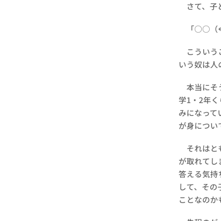
さて、子ど
「○○（←
こういうこ
いう奴は人
本当にそう
学1・2年
みになって
が身につい
それはとも
が取れてし
答える気持
して、その
ことなのか