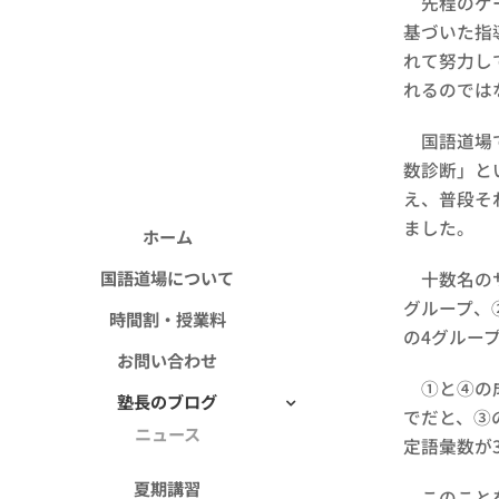
先程のゲー
基づいた指
れて努力し
れるのでは
国語道場で
数診断」と
え、普段そ
ました。
ホーム
国語道場について
十数名のサ
グループ、
時間割・授業料
の4グルー
お問い合わせ
①と④の成
塾長のブログ
でだと、③
ニュース
定語彙数が
夏期講習
このことを