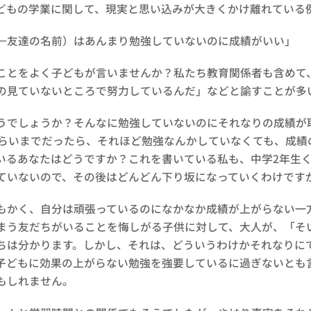
もの学業に関して、現実と思い込みが大きくかけ離れている
友達の名前）はあんまり勉強していないのに成績がいい」
とをよく子どもが言いませんか？私たち教育関係者も含めて
の見ていないところで努力しているんだ」などと諭すことが多
でしょうか？そんなに勉強していないのにそれなりの成績が
くらいまでだったら、それほど勉強なんかしていなくても、成
いるあなたはどうですか？これを書いている私も、中学2年生
ていないので、その後はどんどん下り坂になっていくわけです
かく、自分は頑張っているのになかなか成績が上がらない一
まう友だちがいることを悔しがる子供に対して、大人が、「そ
ちは分かります。しかし、それは、どういうわけかそれなりに
子どもに効果の上がらない勉強を強要しているに過ぎないとも
もしれません。