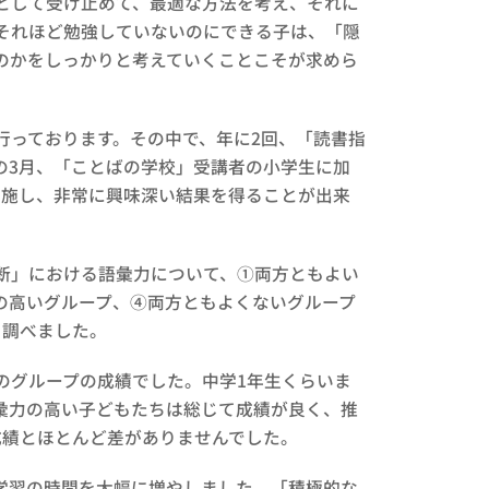
として受け止めて、最適な方法を考え、それに
それほど勉強していないのにできる子は、「隠
のかをしっかりと考えていくことこそが求めら
っております。その中で、年に2回、「読書指
の3月、「ことばの学校」受講者の小学生に加
実施し、非常に興味深い結果を得ることが出来
断」における語彙力について、①両方ともよい
の高いグループ、④両方ともよくないグループ
を調べました。
グループの成績でした。中学1年生くらいま
彙力の高い子どもたちは総じて成績が良く、推
成績とほとんど差がありませんでした。
学習の時間を大幅に増やしました。「積極的な