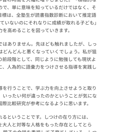
ので、単に意味を知っているだけではなく、そ
目標は、全塾生が読書指数診断において推定語
していないのにそれなりに成績が取れる子ども」
力を高めることを図っていきます。
ではありません。先ほども触れましたが、しっ
はどんどんと悪くなっていくでしょう。私が狙
の前段階として、同じように勉強しても現状よ
に、人為的に語彙力をつけさせる指導を実践し
導を行うことで、学ぶ力を向上させようと取り
、いったい何が違ったのかということが気にな
国際比較研究が参考になるように思います。
れるということです。しつけの在り方には、
を大人と対等な人格をもった存在としてとら