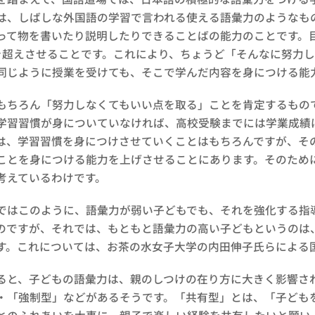
は、しばしな外国語の学習で言われる使える語彙力のようなも
って物を書いたり説明したりできることばの能力のことです。
を超えさせることです。これにより、ちょうど「そんなに努力
同じように授業を受けても、そこで学んだ内容を身につける能
ちろん「努力しなくてもいい点を取る」ことを肯定するもの
学習習慣が身についていなければ、高校受験までには学業成績
は、学習習慣を身につけさせていくことはもちろんですが、そ
ことを身につける能力を上げさせることにあります。そのため
考えているわけです。
はこのように、語彙力が弱い子どもでも、それを強化する指
のですが、それでは、もともと語彙力の高い子どもというのは
す。これについては、お茶の水女子大学の内田伸子氏らによる
と、子どもの語彙力は、親のしつけの在り方に大きく影響さ
・「強制型」などがあるそうです。「共有型」とは、「子ども