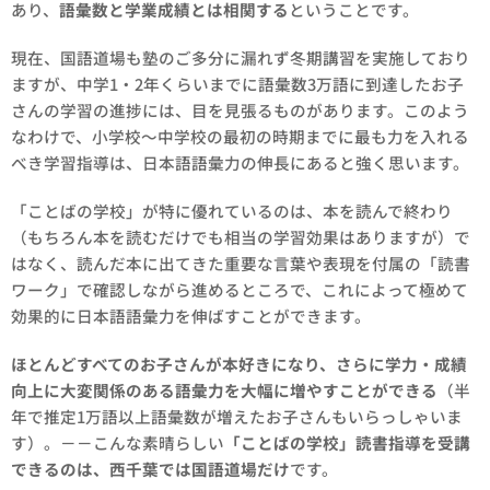
あり、
語彙数と学業成績とは相関する
ということです。
現在、国語道場も塾のご多分に漏れず冬期講習を実施しており
ますが、中学1・2年くらいまでに語彙数3万語に到達したお子
さんの学習の進捗には、目を見張るものがあります。このよう
なわけで、小学校～中学校の最初の時期までに最も力を入れる
べき学習指導は、日本語語彙力の伸長にあると強く思います。
「ことばの学校」が特に優れているのは、本を読んで終わり
（もちろん本を読むだけでも相当の学習効果はありますが）で
はなく、読んだ本に出てきた重要な言葉や表現を付属の「読書
ワーク」で確認しながら進めるところで、これによって極めて
効果的に日本語語彙力を伸ばすことができます。
ほとんどすべてのお子さんが本好きになり、さらに学力・成績
向上に大変関係のある語彙力を大幅に増やすことができる
（半
年で推定1万語以上語彙数が増えたお子さんもいらっしゃいま
す）。－－こんな素晴らしい
「ことばの学校」読書指導を受講
できるのは、西千葉では国語道場だけ
です。