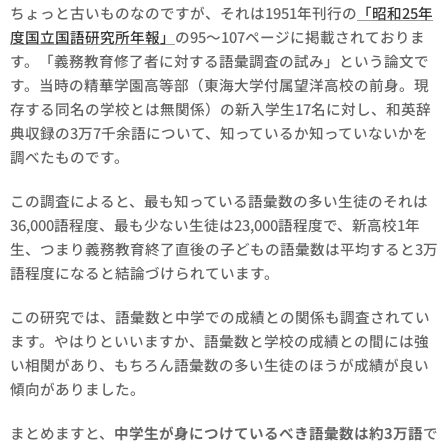
ちょっと古いものなのですが、それは1951年刊行の
「昭和25年
度国立国語研究所年報」
の95～107ページに掲載されておりま
す。「義務教育修了者に対する語彙調査の試み」という論文で
す。当時の精華学園高等部（東海大学付属望洋高校の前身。現
存する同名の学校とは無関係）の新入学生17名に対し、和英辞
典収録の3万7千余語について、知っているか知っていないかを
調べたものです。
この調査によると、最も知っている語彙数の多い生徒のそれは
36,000語程度、最も少ない生徒は23,000語程度で、新高校1年
生、つまり義務教育終了直後の子どもの語彙数は平均すると3万
語程度になると結論づけられています。
この研究では、語彙数と中学での成績との関係も調査されてい
ます。やはりといいますか、語彙数と学校の成績との間には強
い相関があり、もちろん語彙数の多い生徒のほうが成績が良い
傾向がありました。
まとめますと、
中学生が身につけているべき語彙数は約3万語
で