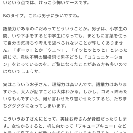
いという点では、けっこう怖い
ケースです。
Bのタイプ。これは男子に多いですね。
語彙力があるのにだめってどういうことか。男子は、小学生の
間、いや下手をすると中学生になっても、まともに言葉を使っ
て自分の気持ちや考えを述べられないことが珍しくありませ
ん。「ボーッ」とか「ウエ～」、「イッヒッヒッヒ」といった
感じで、意味不明の間投詞で男子どうし「コミュニケーショ
ン」をとっているのを、ご覧になったことがある方も多いので
はないでしょうか。
実はこういうお子さん、理解力は高いんです。語彙力はありま
すから、大人が話すことは大体わかる。しかし、コミュ障みた
いなもんですから、何か言わせたり書かせたりすると、たちま
ちグダグダになってしまいます。
こういうお子さんにとって、実はお母さんが脅威
だったりしま
す。女性からすると、机に向かって「プキュープキュー」など
と言って息子さんが手いたずらをしているのを見ると、ゾッと